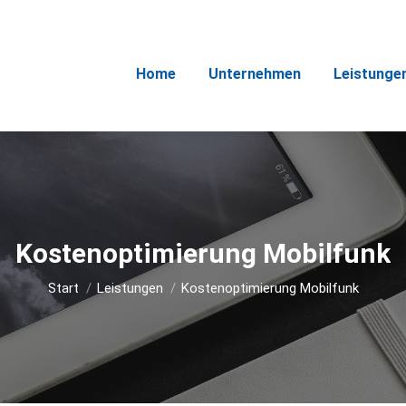
Home
Unternehmen
Leistunge
Kostenoptimierung Mobilfunk
Sie befinden sich hier:
Start
Leistungen
Kostenoptimierung Mobilfunk